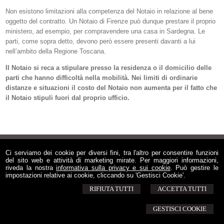
Non esistono limitazioni alla competenza del Notaio in relazione al bene
oggetto del contratto. Un Notaio di Firenze può dunque prestare il proprio
ministero, ad esempio, per compravendere una casa in Sardegna. Le
parti, come sopra detto, devono però essere presenti davanti a lui
nell’ambito della Regione Toscana.
Il Notaio si reca a stipulare presso la residenza o il domicilio delle
parti che hanno difficoltà nella mobilità. Nei limiti di ordinarie
distanze e situazioni il costo del Notaio non aumenta per il fatto che
il Notaio stipuli fuori dal proprio ufficio.
© 2026 Copyright TURCHINI Studio Notarile. Tutti i diritti riservati | P.IVA
Ci serviamo dei cookie per diversi fini, tra l'altro per consentire funzioni
02257090460 |
Note legali
-
Privacy
-
Cookie Policy
-
Sitemap
-
Gestisci Cookie
del sito web e attività di marketing mirate. Per maggiori informazioni,
-
Credits
riveda la nostra
informativa sulla privacy e sui cookie
. Può gestire le
impostazioni relative ai cookie, cliccando su 'Gestisci Cookie'.
RIFIUTA TUTTI
ACCETTA TUTTI
GESTISCI COOKIE