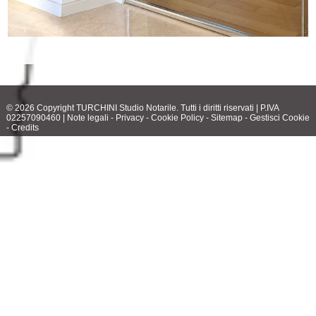
© 2026 Copyright TURCHINI Studio Notarile. Tutti i diritti riservati | P.IVA
02257090460 |
Note legali
-
Privacy
-
Cookie Policy
-
Sitemap
-
Gestisci Cookie
-
Credits